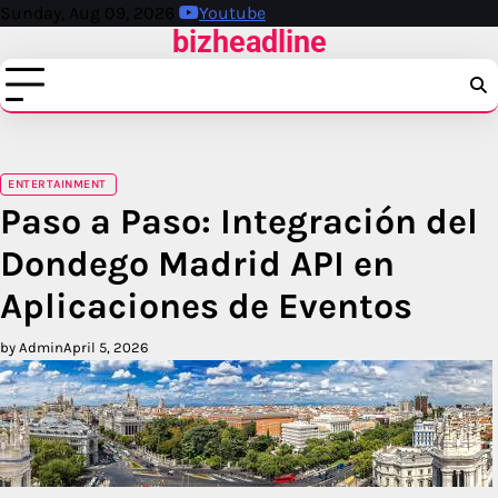
Skip
Sunday, Aug 09, 2026
Youtube
bizheadline
to
content
ENTERTAINMENT
Paso a Paso: Integración del
Dondego Madrid API en
Aplicaciones de Eventos
by Admin
April 5, 2026