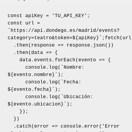
const apiKey = 'TU_API_KEY';
const url = 
`https://api.dondego.es/madrid/events?
category=teatro&token=${apiKey}`;fetch(url
  .then(response => response.json())
  .then(data => {
    data.events.forEach(evento => {
      console.log(`Nombre: 
${evento.nombre}`);
      console.log(`Fecha: 
${evento.fecha}`);
      console.log(`Ubicación: 
${evento.ubicacion}`);
    });
  })
  .catch(error => console.error('Error 