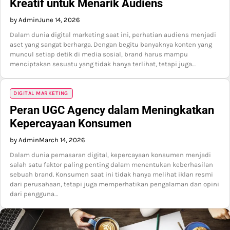
Kreatif untuk Menarik Audiens
by Admin
June 14, 2026
Dalam dunia digital marketing saat ini, perhatian audiens menjadi
aset yang sangat berharga. Dengan begitu banyaknya konten yang
muncul setiap detik di media sosial, brand harus mampu
menciptakan sesuatu yang tidak hanya terlihat, tetapi juga…
DIGITAL MARKETING
Peran UGC Agency dalam Meningkatkan
Kepercayaan Konsumen
by Admin
March 14, 2026
Dalam dunia pemasaran digital, kepercayaan konsumen menjadi
salah satu faktor paling penting dalam menentukan keberhasilan
sebuah brand. Konsumen saat ini tidak hanya melihat iklan resmi
dari perusahaan, tetapi juga memperhatikan pengalaman dan opini
dari pengguna…