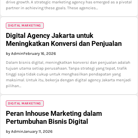
drive growth. A strategic marketing agency has emerged as a pivotal
partner in achieving these goals. These agencies…
DIGITAL MARKETING
Digital Agency Jakarta untuk
Meningkatkan Konversi dan Penjualan
by Admin
February 16, 2026
Dalam bisnis digital, meningkatkan konversi dan penjualan adalah
tujuan utama setiap perusahaan. Tanpa strategi yang tepat, trafik
tinggi saja tidak cukup untuk menghasilkan pendapatan yang
maksimal. Untuk itu, bekerja dengan digital agency Jakarta menjadi
pilihan…
DIGITAL MARKETING
Peran Inhouse Marketing dalam
Pertumbuhan Bisnis Digital
by Admin
January 11, 2026