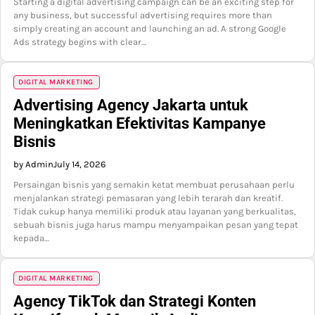
Starting a digital advertising campaign can be an exciting step for
any business, but successful advertising requires more than
simply creating an account and launching an ad. A strong Google
Ads strategy begins with clear…
DIGITAL MARKETING
Advertising Agency Jakarta untuk
Meningkatkan Efektivitas Kampanye
Bisnis
by Admin
July 14, 2026
Persaingan bisnis yang semakin ketat membuat perusahaan perlu
menjalankan strategi pemasaran yang lebih terarah dan kreatif.
Tidak cukup hanya memiliki produk atau layanan yang berkualitas,
sebuah bisnis juga harus mampu menyampaikan pesan yang tepat
kepada…
DIGITAL MARKETING
Agency TikTok dan Strategi Konten