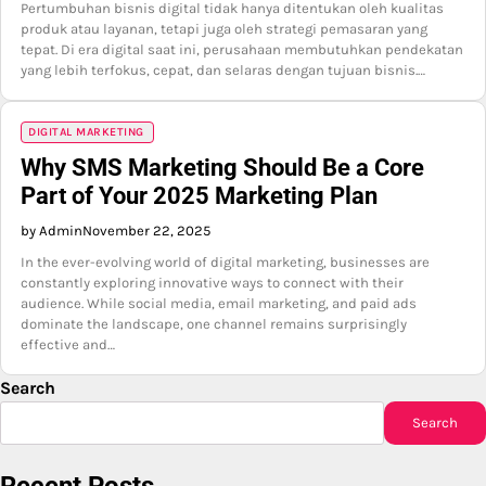
Pertumbuhan bisnis digital tidak hanya ditentukan oleh kualitas
produk atau layanan, tetapi juga oleh strategi pemasaran yang
tepat. Di era digital saat ini, perusahaan membutuhkan pendekatan
yang lebih terfokus, cepat, dan selaras dengan tujuan bisnis.…
DIGITAL MARKETING
Why SMS Marketing Should Be a Core
Part of Your 2025 Marketing Plan
by Admin
November 22, 2025
In the ever-evolving world of digital marketing, businesses are
constantly exploring innovative ways to connect with their
audience. While social media, email marketing, and paid ads
dominate the landscape, one channel remains surprisingly
effective and…
Search
Search
Recent Posts