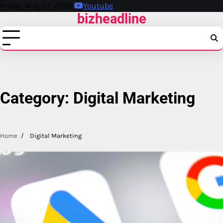
Skip
Friday, Aug 07, 2026
Youtube
bizheadline
to
content
Category:
Digital Marketing
Home
Digital Marketing